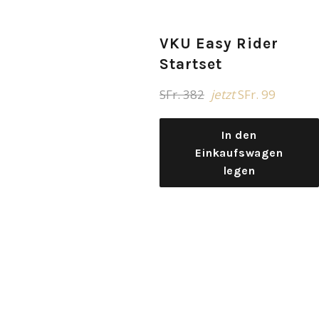
VKU Easy Rider
Startset
Normaler
SFr. 382
jetzt
SFr. 99
Preis
In den
Einkaufswagen
legen