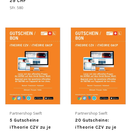
29 CHF
Normaler
SFr. 580
Preis
Partnershop Swift
Partnershop Swift
5 Gutscheine
20 Gutscheine:
iTheorie CZV zu je
iTheorie CZV zu je