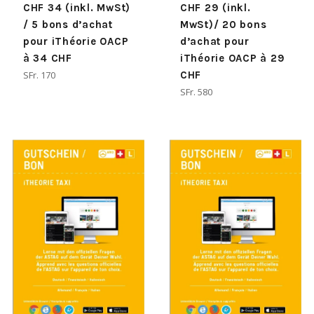
CHF 34 (inkl. MwSt)
CHF 29 (inkl.
/ 5 bons d’achat
MwSt)/ 20 bons
pour iThéorie OACP
d’achat pour
à 34 CHF
iThéorie OACP à 29
Normaler
SFr. 170
CHF
Preis
Normaler
SFr. 580
Preis