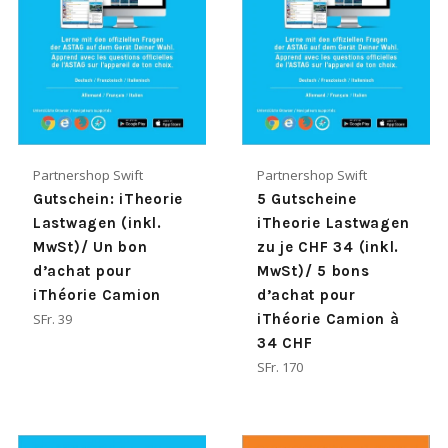
Partnershop Swift
Partnershop Swift
Gutschein: iTheorie
5 Gutscheine
Lastwagen (inkl.
iTheorie Lastwagen
MwSt)/ Un bon
zu je CHF 34 (inkl.
d’achat pour
MwSt)/ 5 bons
iThéorie Camion
d’achat pour
Normaler
SFr. 39
iThéorie Camion à
Preis
34 CHF
Normaler
SFr. 170
Preis