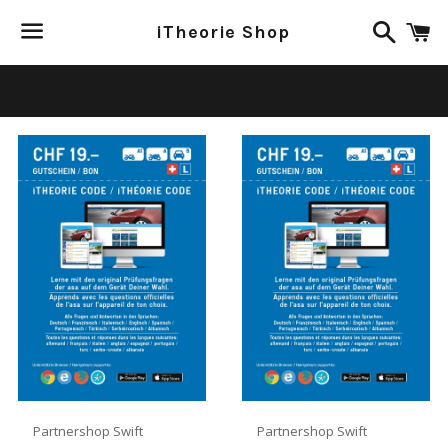
Suchen
E
iTheorie Shop
Menü
Partnershop Swift
Partnershop Swift