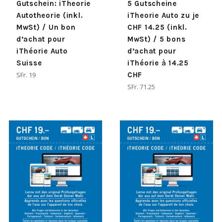
Gutschein: iTheorie
5 Gutscheine
Autotheorie (inkl.
iTheorie Auto zu je
MwSt) / Un bon
CHF 14.25 (inkl.
d’achat pour
MwSt) / 5 bons
iThéorie Auto
d’achat pour
Suisse
iThéorie à 14.25
Normaler
SFr. 19
CHF
Preis
Normaler
SFr. 71.25
Preis