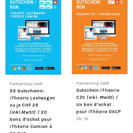
Partnershop Swift
Partnershop Swift
Gutschein iTheorie
20 Gutscheine:
CZV (inkl. MwSt) /
iTheorie Lastwagen
Un bon d’achat
zu je CHF 29
pour iThéorie OACP
(inkl.MwSt) / 20
Normaler
SFr. 39
bons d’achat pour
Preis
iThéorie Camion à